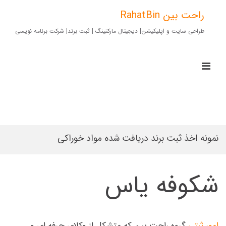
Ski
t
راحت بین RahatBin
conten
طراحی سایت و اپلیکیشن| دیجیتال مارکتینگ | ثبت برند| شرکت برنامه نویسی
imary
Menu
for
Mobile
نمونه اخذ ثبت برند دریافت شده مواد خوراکی
شکوفه یاس
امور ثبتی
گروه راحت بین که متشکل از وکلای حرفه ای و