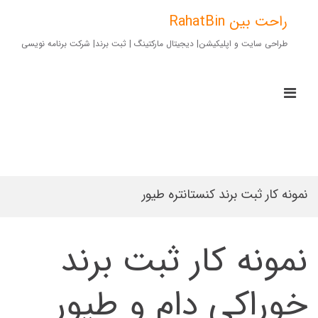
Ski
t
راحت بین RahatBin
conten
طراحی سایت و اپلیکیشن| دیجیتال مارکتینگ | ثبت برند| شرکت برنامه نویسی
imary
Menu
for
Mobile
نمونه کار ثبت برند کنستانتره طیور
نمونه کار ثبت برند
خوراکی دام و طیور